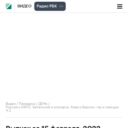
ВИДЕО
Видео
/
Передачи
/
ДЕНЬ
/
Россия и НАТО, Зеленский и олигархи, Киев и Берлин, газ и санкции.
Ч.2