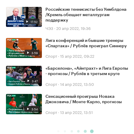
Российские теннисисты без Уимблдона
/Кремль обещает металлургам
поддержку
17:52
ЧЭЗ
·
20 апр 2022, 19:36
Лига конференций и бывшие тренеры
«Спартака» / Рублёв проиграл Синнеру
3:59
Спорт
·
15 апр 2022, 09:22
«Барселона», «Айнтрахт» и Лига Европы
- прогнозы / Рублёв в третьем круге
3:47
Спорт
·
14 апр 2022, 13:50
Сенсационный проигрыш Новака
Джоковича / Монте-Карло, прогнозы
3:54
Спорт
·
13 апр 2022, 13:51