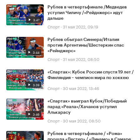
Рублев в четвертьфинале /Медведев
уступил Чиличу /«Рейднжерс» идут
дальше
3:47
Спорт
·
31 мая 2022, 09:19
Рублев обыграл Синнера/Италия
против Аргентины/Шестеркин спас
«Рейнджерс»
3:44
Спорт
·
31 мая 2022, 08:50
«Спартак»: Кубок России спустя 19 лет /
Финляндия – чемпион мира по хоккею
3:39
Спорт
·
30 мая 2022, 13:46
«Спартак» выиграл Кубок/Победный
парад «Реала»/Хачанов уступил
Алькарасу
3:46
Спорт
·
30 мая 2022, 08:50
Рублев в четвертьфинале / «Рома»
прошла «Лестер» / «Динамо» в Самаре