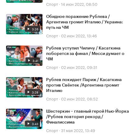
Спорт
·
14 июн 2022, 08:50
Обидное поражение Рублева /
Аргентина громит Италию / Украина:
путь на ЧМ
3:26
Спорт
·
02 июн 2022, 13:46
Рублев уступил Чиличу / Касаткина
поборется за финал / Месси думает о
ЧМ
3:41
Спорт
·
02 июн 2022, 09:31
Рублев покидает Париж / Касаткина
против Свёнтек /Аргентина громит
Италию
3:28
Спорт
·
02 июн 2022, 08:52
Шестеркин – главный герой Нью-Йорка
/Рублев повторил рекорд /
Финалиссима
3:43
Спорт
·
31 мая 2022, 13:49