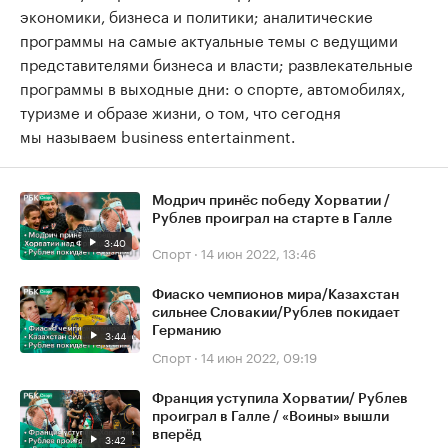
экономики, бизнеса и политики; аналитические
программы на самые актуальные темы с ведущими
представителями бизнеса и власти; развлекательные
программы в выходные дни: о спорте, автомобилях,
туризме и образе жизни, о том, что сегодня
мы называем business entertainment.
Модрич принёс победу Хорватии /
Рублев проиграл на старте в Галле
3:40
Спорт
·
14 июн 2022, 13:46
Фиаско чемпионов мира/Казахстан
сильнее Словакии/Рублев покидает
Германию
3:44
Спорт
·
14 июн 2022, 09:19
Франция уступила Хорватии/ Рублев
проиграл в Галле / «Воины» вышли
вперёд
3:42