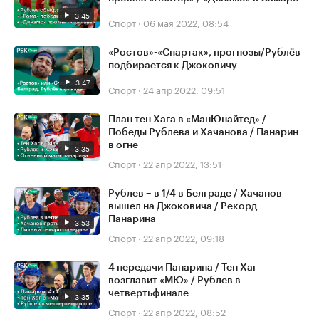
3:45
Спорт
·
06 мая 2022, 08:54
«Ростов»-«Спартак», прогнозы/Рублёв
подбирается к Джоковичу
3:47
Спорт
·
24 апр 2022, 09:51
План тен Хага в «МанЮнайтед» /
Победы Рублева и Хачанова / Панарин
в огне
3:35
Спорт
·
22 апр 2022, 13:51
Рублев – в 1/4 в Белграде / Хачанов
вышел на Джоковича / Рекорд
Панарина
3:53
Спорт
·
22 апр 2022, 09:18
4 передачи Панарина / Тен Хаг
возглавит «МЮ» / Рублев в
четвертьфинале
3:35
Спорт
·
22 апр 2022, 08:52