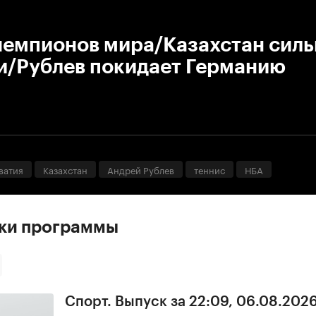
:00
/
00:00
чемпионов мира/Казахстан силь
и/Рублев покидает Германию
ватия
Казахстан
Андрей Рублев
теннис
НБА
ски программы
Спорт. Выпуск за 22:09, 06.08.202