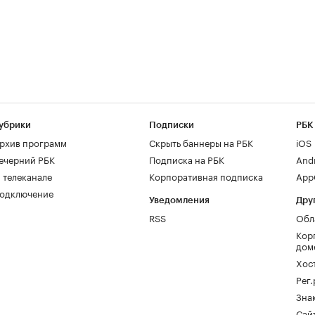
убрики
Подписки
РБК
рхив программ
Скрыть баннеры на РБК
iOS
ечерний РБК
Подписка на РБК
And
 телеканале
Корпоративная подписка
AppG
одключение
Уведомления
Дру
RSS
Обл
Кор
дом
Хос
Рег
Зна
Сайт