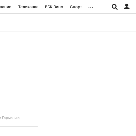
...
пании
Телеканал
РБК Вино
Спорт
ые проекты
Город
Стиль
Крипто
Спецпроекты СПб
логии и медиа
Финансы
т Германию