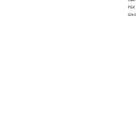
РБК
Шко