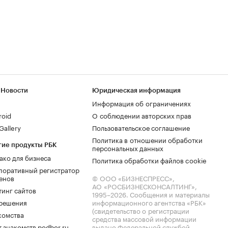
 Новости
Юридическая информация
Информация об ограничениях
roid
О соблюдении авторских прав
allery
Пользовательское соглашение
Политика в отношении обработки
гие продукты РБК
персональных данных
ако для бизнеса
Политика обработки файлов cookie
поративный регистратор
енов
© ООО «БИЗНЕСПРЕСС»,
АО «РОСБИЗНЕСКОНСАЛТИНГ»,
тинг сайтов
1995–2026
. Сообщения и материалы
.решения
информационного агентства «РБК»
(свидетельство о регистрации
комства
средства массовой информации
 знакомств podbor.ru
выдано Федеральной службой