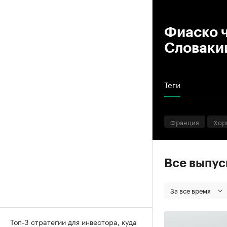
00
Фиаско 
Словаки
Теги
Франция
Хор
Все выпу
За все время
Топ-3 стратегии для инвестора, куда