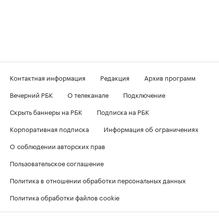
Контактная информация
Редакция
Архив программ
Вечерний РБК
О телеканале
Подключение
Скрыть баннеры на РБК
Подписка на РБК
Корпоративная подписка
Информация об ограничениях
О соблюдении авторских прав
Пользовательское соглашение
Политика в отношении обработки персональных данных
Политика обработки файлов cookie