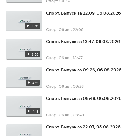
Спорт
08:49
Спорт. Выпуск за 22:09, 06.08.2026
3:40
Спорт
06 авг, 22:09
Спорт. Выпуск за 13:47, 06.08.2026
3:59
Спорт
06 авг, 13:47
Спорт. Выпуск за 09:26, 06.08.2026
4:12
Спорт
06 авг, 09:26
Спорт. Выпуск за 08:49, 06.08.2026
4:13
Спорт
06 авг, 08:49
Спорт. Выпуск за 22:07, 05.08.2026