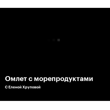
00:00
/
00:00
Омлет с морепродуктами
С Еленой Хруповой