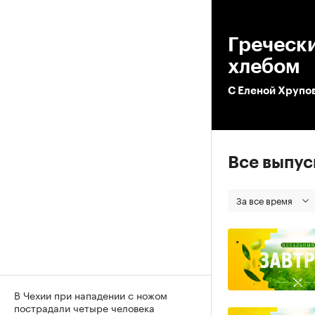
00
Греческ
хлебом
С Еленой Хрупо
Все выпу
За все время
В Чехии при нападении с ножом
пострадали четыре человека