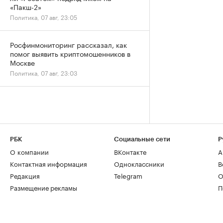
«Пакш-2»
Политика, 07 авг, 23:05
Росфинмониторинг рассказал, как
помог выявить криптомошенников в
Москве
Политика, 07 авг, 23:03
РБК
Социальные сети
Р
О компании
ВКонтакте
А
Контактная информация
Одноклассники
В
Редакция
Telegram
О
Размещение рекламы
П