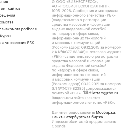
енов
© ООО «БИЗНЕСПРЕСС»,
АО «РОСБИЗНЕСКОНСАЛТИНГ»,
тинг сайтов
1995–2026
. Сообщения и материалы
.решения
информационного агентства «РБК»
(свидетельство о регистрации
комства
средства массовой информации
 знакомств podbor.ru
выдано Федеральной службой
по надзору в сфере связи,
 Курсы
информационных технологий
ла управления РБК
и массовых коммуникаций
(Роскомнадзор) 09.12.2015 за номером
ИА №ФС77-63848) и сетевого издания
«РБК» (свидетельство о регистрации
средства массовой информации
выдано Федеральной службой
по надзору в сфере связи,
информационных технологий
и массовых коммуникаций
(Роскомнадзор) 03.12.2021 за номером
ЭЛ №ФС77-82385) сопровождаются
пометкой «РБК».
letters@rbc.ru
18+
Владельцем сайта является
информационное агентство «РБК».
Данные предоставлены:
Мосбиржа
,
Санкт-Петербургская биржа
.
Индексы облигаций предоставлены
Cbonds.