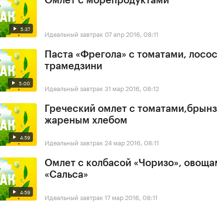
Омлет с морепродуктами
5:37
Идеальный завтрак
07 апр 2016, 08:11
Паста «Фрегола» с томатами, лосо
трамедзини
5:00
Идеальный завтрак
31 мар 2016, 08:12
Греческий омлет с томатами,брынз
жареным хлебом
4:59
Идеальный завтрак
24 мар 2016, 08:11
Омлет с колбасой «Чоризо», овоща
«Сальса»
4:59
Идеальный завтрак
17 мар 2016, 08:11