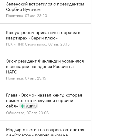
Зеленский встретился с президентом
Сербии Вучичем
Политика, 07 авг, 23:20
Как устроены приватные террасы в
квартирах «Серии плюс»
РБК и ПИК Серия плюс, 07 авг, 23:15
Экс-президент Финляндии усомнился
в сценарии нападения России на
НАТО
Политика, 07 авг, 23:15
Глава «Эксмо» назвал книгу, которая
поможет стать «лучшей версией
себя»
РАДИО
Общество, 07 авг, 23:08
Мадьяр ответил на вопрос, останется
ли «Росатом» подрядчиком на