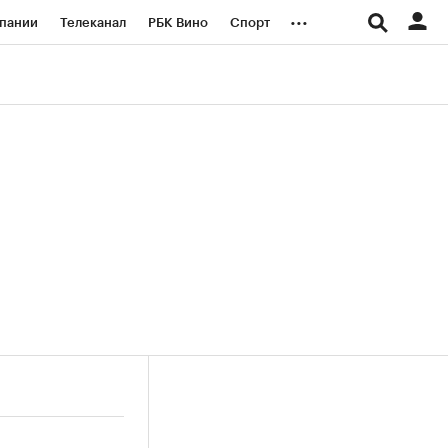
...
пании
Телеканал
РБК Вино
Спорт
ые проекты
Город
Стиль
Крипто
Спецпроекты СПб
логии и медиа
Финансы