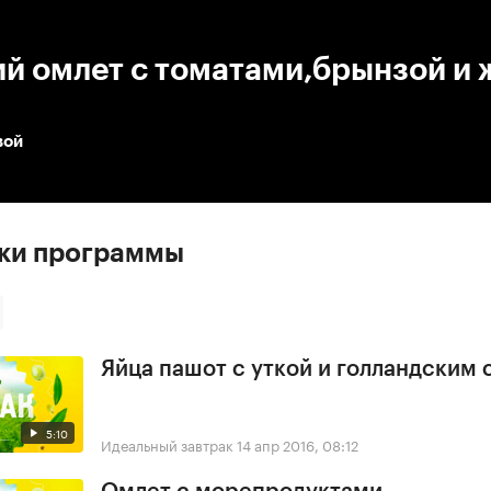
:00
/
00:00
ий омлет с томатами,брынзой и
вой
ски программы
Яйца пашот с уткой и голландским
5:10
Идеальный завтрак
14 апр 2016, 08:12