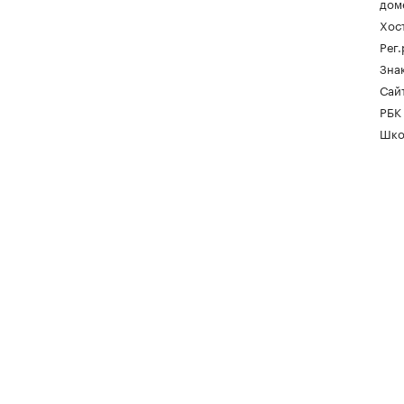
дом
Хос
Рег
Зна
Сайт
РБК
Шко