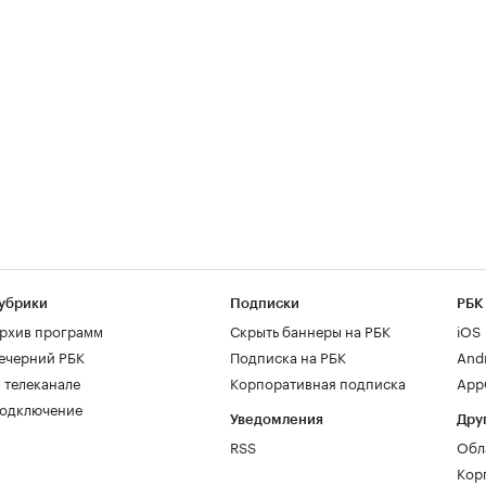
убрики
Подписки
РБК
рхив программ
Скрыть баннеры на РБК
iOS
ечерний РБК
Подписка на РБК
And
 телеканале
Корпоративная подписка
AppG
одключение
Уведомления
Дру
RSS
Обл
Кор