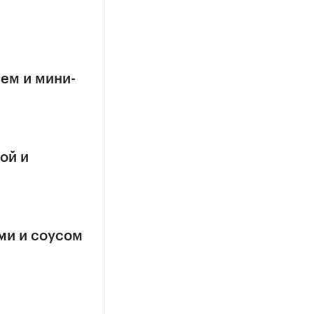
сем и мини-
ой и
ми и соусом