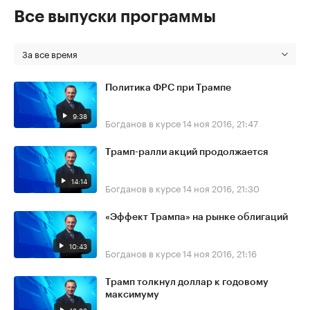
Все выпуски программы
За все время
Политика ФРС при Трампе
9:38
Богданов в курсе
14 ноя 2016, 21:47
Трамп-ралли акций продолжается
14:14
Богданов в курсе
14 ноя 2016, 21:30
«Эффект Трампа» на рынке облигаций
10:43
Богданов в курсе
14 ноя 2016, 21:16
Трамп толкнул доллар к годовому
максимуму