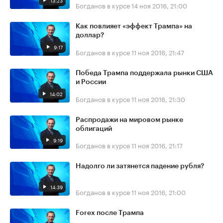
13:23
Богданов в курсе
14 ноя 2016, 21:00
Как повлияет «эффект Трампа» на
доллар?
9:17
Богданов в курсе
11 ноя 2016, 21:47
Победа Трампа поддержала рынки США
и России
14:02
Богданов в курсе
11 ноя 2016, 21:30
Распродажи на мировом рынке
облигаций
9:19
Богданов в курсе
11 ноя 2016, 21:17
Надолго ли затянется падение рубля?
14:39
Богданов в курсе
11 ноя 2016, 21:00
Forex после Трампа