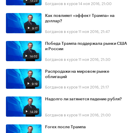
13:23
Богданов в курсе
14 ноя 2016, 21:00
Как повлияет «эффект Трампа» на
доллар?
9:17
Богданов в курсе
11 ноя 2016, 21:47
Победа Трампа поддержала рынки США
и России
14:02
Богданов в курсе
11 ноя 2016, 21:30
Распродажи на мировом рынке
облигаций
9:19
Богданов в курсе
11 ноя 2016, 21:17
Надолго ли затянется падение рубля?
14:39
Богданов в курсе
11 ноя 2016, 21:00
Forex после Трампа