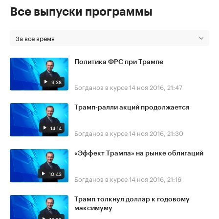
Все выпуски программы
За все время
Политика ФРС при Трампе
9:38
Богданов в курсе
14 ноя 2016, 21:47
Трамп-ралли акций продолжается
14:14
Богданов в курсе
14 ноя 2016, 21:30
«Эффект Трампа» на рынке облигаций
10:43
Богданов в курсе
14 ноя 2016, 21:16
Трамп толкнул доллар к годовому
максимуму