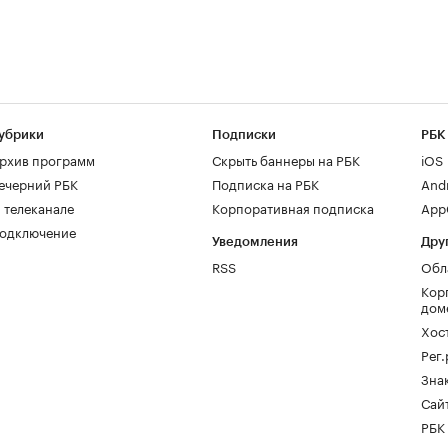
убрики
Подписки
РБК
рхив программ
Скрыть баннеры на РБК
iOS
ечерний РБК
Подписка на РБК
And
 телеканале
Корпоративная подписка
AppG
одключение
Уведомления
Дру
RSS
Обл
Кор
дом
Хос
Рег
Зна
Сайт
РБК