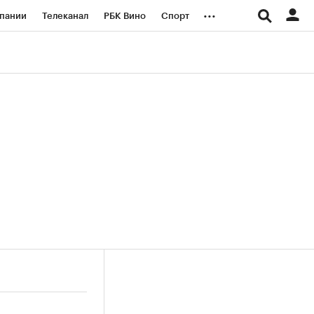
...
пании
Телеканал
РБК Вино
Спорт
ые проекты
Город
Стиль
Крипто
Спецпроекты СПб
логии и медиа
Финансы