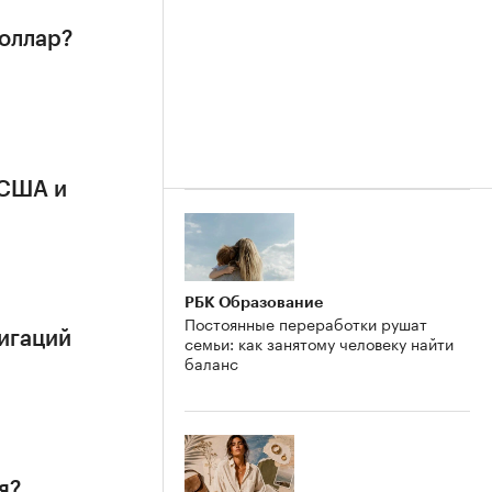
доллар?
 США и
РБК Образование
Постоянные переработки рушат
игаций
семьи: как занятому человеку найти
баланс
я?