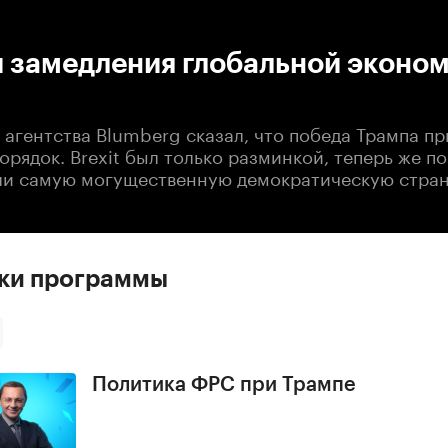
:00
/
00:00
 замедления глобальной эконо
 агентства Blumberg сказал, что победа Трампа п
рядок. Brexit был только разминкой, теперь же п
ли самую могущественную демократическую страну
ски программы
Политика ФРС при Трампе