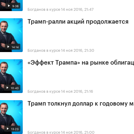
9:38
Богданов в курсе
14 ноя 2016, 21:47
Трамп-ралли акций продолжается
14:14
Богданов в курсе
14 ноя 2016, 21:30
«Эффект Трампа» на рынке облига
10:43
Богданов в курсе
14 ноя 2016, 21:16
Трамп толкнул доллар к годовому 
13:23
Богданов в курсе
14 ноя 2016, 21:00