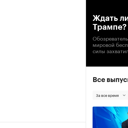
00
Ждать ли
Трампе?
Обозреватель
мировой беспо
силы захвати
Все выпу
За все время