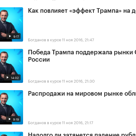
Как повлияет «эффект Трампа» на 
9:17
Богданов в курсе
11 ноя 2016, 21:47
Победа Трампа поддержала рынки
России
14:02
Богданов в курсе
11 ноя 2016, 21:30
Распродажи на мировом рынке обл
9:19
Богданов в курсе
11 ноя 2016, 21:17
Надолго ли затянется падение рубл