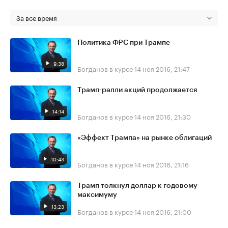
За все время
Политика ФРС при Трампе
9:38
Богданов в курсе
14 ноя 2016, 21:47
Трамп-ралли акций продолжается
14:14
Богданов в курсе
14 ноя 2016, 21:30
«Эффект Трампа» на рынке облигаций
10:43
Богданов в курсе
14 ноя 2016, 21:16
Трамп толкнул доллар к годовому
максимуму
13:23
Богданов в курсе
14 ноя 2016, 21:00