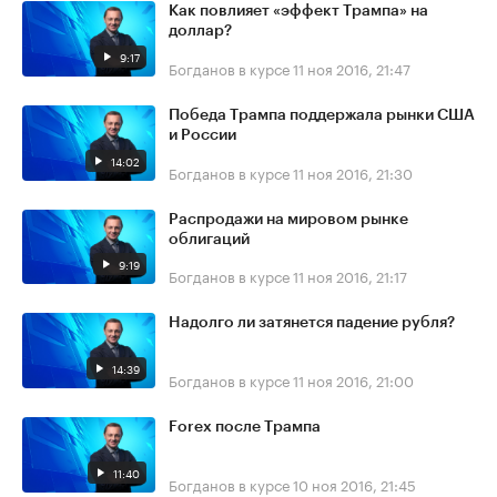
Как повлияет «эффект Трампа» на
доллар?
9:17
Богданов в курсе
11 ноя 2016, 21:47
Победа Трампа поддержала рынки США
и России
14:02
Богданов в курсе
11 ноя 2016, 21:30
Распродажи на мировом рынке
облигаций
9:19
Богданов в курсе
11 ноя 2016, 21:17
Надолго ли затянется падение рубля?
14:39
Богданов в курсе
11 ноя 2016, 21:00
Forex после Трампа
11:40
Богданов в курсе
10 ноя 2016, 21:45