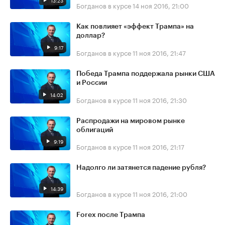
13:23
Богданов в курсе
14 ноя 2016, 21:00
Как повлияет «эффект Трампа» на
доллар?
9:17
Богданов в курсе
11 ноя 2016, 21:47
Победа Трампа поддержала рынки США
и России
14:02
Богданов в курсе
11 ноя 2016, 21:30
Распродажи на мировом рынке
облигаций
9:19
Богданов в курсе
11 ноя 2016, 21:17
Надолго ли затянется падение рубля?
14:39
Богданов в курсе
11 ноя 2016, 21:00
Forex после Трампа