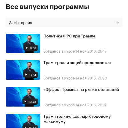
Все выпуски программы
За все время
Политика ФРС при Трампе
9:38
Богданов в курсе
14 ноя 2016, 21:47
Трамп-ралли акций продолжается
14:14
Богданов в курсе
14 ноя 2016, 21:30
«Эффект Трампа» на рынке облигаций
10:43
Богданов в курсе
14 ноя 2016, 21:16
Трамп толкнул доллар к годовому
максимуму