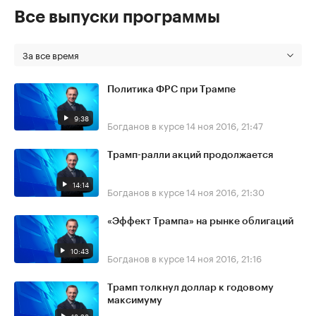
Все выпуски программы
За все время
Политика ФРС при Трампе
9:38
Богданов в курсе
14 ноя 2016, 21:47
Трамп-ралли акций продолжается
14:14
Богданов в курсе
14 ноя 2016, 21:30
«Эффект Трампа» на рынке облигаций
10:43
Богданов в курсе
14 ноя 2016, 21:16
Трамп толкнул доллар к годовому
максимуму