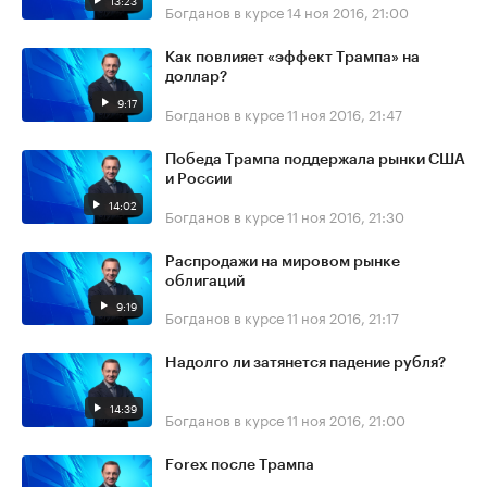
13:23
Богданов в курсе
14 ноя 2016, 21:00
Как повлияет «эффект Трампа» на
доллар?
9:17
Богданов в курсе
11 ноя 2016, 21:47
Победа Трампа поддержала рынки США
и России
14:02
Богданов в курсе
11 ноя 2016, 21:30
Распродажи на мировом рынке
облигаций
9:19
Богданов в курсе
11 ноя 2016, 21:17
Надолго ли затянется падение рубля?
14:39
Богданов в курсе
11 ноя 2016, 21:00
Forex после Трампа