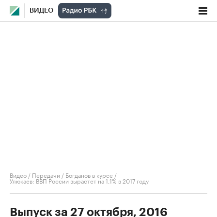
ВИДЕО
Видео
/
Передачи
/
Богданов в курсе
/
Улюкаев: ВВП России вырастет на 1,1% в 2017 году
Выпуск за 27 октября, 2016