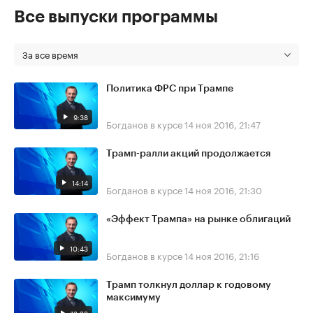
Все выпуски программы
За все время
Политика ФРС при Трампе
9:38
Богданов в курсе
14 ноя 2016, 21:47
Трамп-ралли акций продолжается
14:14
Богданов в курсе
14 ноя 2016, 21:30
«Эффект Трампа» на рынке облигаций
10:43
Богданов в курсе
14 ноя 2016, 21:16
Трамп толкнул доллар к годовому
максимуму