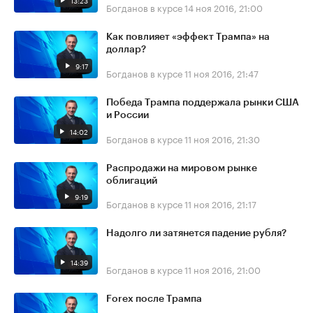
13:23
Богданов в курсе
14 ноя 2016, 21:00
Как повлияет «эффект Трампа» на
доллар?
9:17
Богданов в курсе
11 ноя 2016, 21:47
Победа Трампа поддержала рынки США
и России
14:02
Богданов в курсе
11 ноя 2016, 21:30
Распродажи на мировом рынке
облигаций
9:19
Богданов в курсе
11 ноя 2016, 21:17
Надолго ли затянется падение рубля?
14:39
Богданов в курсе
11 ноя 2016, 21:00
Forex после Трампа