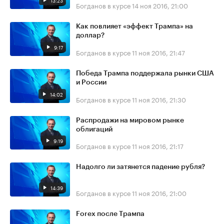
13:23
Богданов в курсе
14 ноя 2016, 21:00
Как повлияет «эффект Трампа» на
доллар?
9:17
Богданов в курсе
11 ноя 2016, 21:47
Победа Трампа поддержала рынки США
и России
14:02
Богданов в курсе
11 ноя 2016, 21:30
Распродажи на мировом рынке
облигаций
9:19
Богданов в курсе
11 ноя 2016, 21:17
Надолго ли затянется падение рубля?
14:39
Богданов в курсе
11 ноя 2016, 21:00
Forex после Трампа