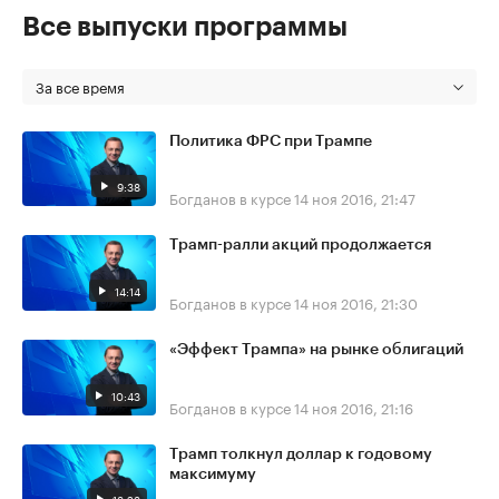
Все выпуски программы
За все время
Политика ФРС при Трампе
9:38
Богданов в курсе
14 ноя 2016, 21:47
Трамп-ралли акций продолжается
14:14
Богданов в курсе
14 ноя 2016, 21:30
«Эффект Трампа» на рынке облигаций
10:43
Богданов в курсе
14 ноя 2016, 21:16
Трамп толкнул доллар к годовому
максимуму