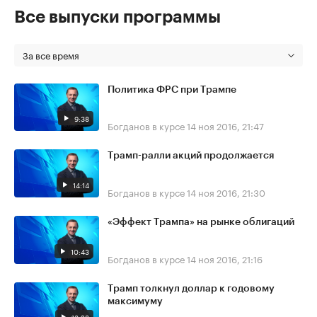
Все выпуски программы
За все время
Политика ФРС при Трампе
9:38
Богданов в курсе
14 ноя 2016, 21:47
Трамп-ралли акций продолжается
14:14
Богданов в курсе
14 ноя 2016, 21:30
«Эффект Трампа» на рынке облигаций
10:43
Богданов в курсе
14 ноя 2016, 21:16
Трамп толкнул доллар к годовому
максимуму