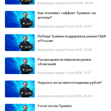
13:23
Богданов в курсе
14 ноя 2016, 21:00
Как повлияет «эффект Трампа» на
доллар?
9:17
Богданов в курсе
11 ноя 2016, 21:47
Победа Трампа поддержала рынки США
и России
14:02
Богданов в курсе
11 ноя 2016, 21:30
Распродажи на мировом рынке
облигаций
9:19
Богданов в курсе
11 ноя 2016, 21:17
Надолго ли затянется падение рубля?
14:39
Богданов в курсе
11 ноя 2016, 21:00
Forex после Трампа