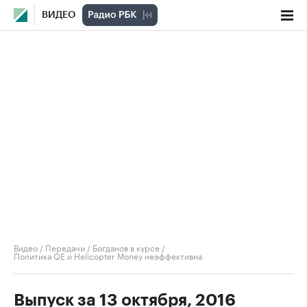
ВИДЕО
Видео
/
Передачи
/
Богданов в курсе
/
Политика QE и Helicopter Money неэффективна
Выпуск за 13 октября, 2016