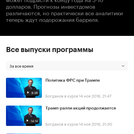
долларов. Прогнозы инвестдомов
различаются, но практически все аналитики
теперь ждут подорожания барреля.
Все выпуски программы
За все время
Политика ФРС при Трампе
9:38
Богданов в курсе
14 ноя 2016, 21:47
Трамп-ралли акций продолжается
14:14
Богданов в курсе
14 ноя 2016, 21:30