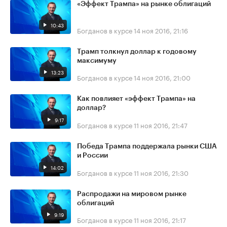
«Эффект Трампа» на рынке облигаций
10:43
Богданов в курсе
14 ноя 2016, 21:16
Трамп толкнул доллар к годовому
максимуму
13:23
Богданов в курсе
14 ноя 2016, 21:00
Как повлияет «эффект Трампа» на
доллар?
9:17
Богданов в курсе
11 ноя 2016, 21:47
Победа Трампа поддержала рынки США
и России
14:02
Богданов в курсе
11 ноя 2016, 21:30
Распродажи на мировом рынке
облигаций
9:19
Богданов в курсе
11 ноя 2016, 21:17