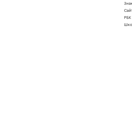
Зна
Сайт
РБК
Шко