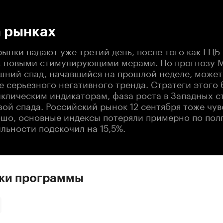
:00
/
00:00
а рынках
ынки падают уже третий день, после того как ЕЦБ
х новыми стимулирующими мерами. По прогнозу 
ешний спад, начавшийся на прошлой неделе, может
 серьезного негативного тренда. Стратеги этого 
циклическим индикаторам, фаза роста в Западных 
ой спада. Российский рынок 12 сентября тоже чув
ошо, основные индексы потеряли примерно по пол
льности подскочил на 15,5%.
ски программы