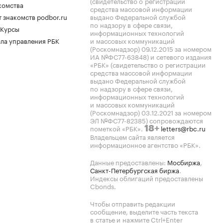
(свидетельство о регистрации
комства
средства массовой информации
 знакомств podbor.ru
выдано Федеральной службой
по надзору в сфере связи,
 Курсы
информационных технологий
ла управления РБК
и массовых коммуникаций
(Роскомнадзор) 09.12.2015 за номером
ИА №ФС77-63848) и сетевого издания
«РБК» (свидетельство о регистрации
средства массовой информации
выдано Федеральной службой
по надзору в сфере связи,
информационных технологий
и массовых коммуникаций
(Роскомнадзор) 03.12.2021 за номером
ЭЛ №ФС77-82385) сопровождаются
пометкой «РБК».
letters@rbc.ru
18+
Владельцем сайта является
информационное агентство «РБК».
Данные предоставлены:
Мосбиржа
,
Санкт-Петербургская биржа
.
Индексы облигаций предоставлены
Cbonds.
Чтобы отправить редакции
сообщение, выделите часть текста
в статье и нажмите Ctrl+Enter