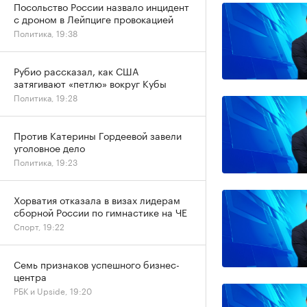
Посольство России назвало инцидент
с дроном в Лейпциге провокацией
Политика, 19:38
Рубио рассказал, как США
затягивают «петлю» вокруг Кубы
Политика, 19:28
Против Катерины Гордеевой завели
уголовное дело
Политика, 19:23
Хорватия отказала в визах лидерам
сборной России по гимнастике на ЧЕ
Спорт, 19:22
Семь признаков успешного бизнес-
центра
РБК и Upside, 19:20