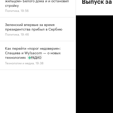
жильцом» Белого дома и и остановил
Выпуск за
стройку
Политика, 19:56
Зеленский впервые за время
президентства прибыл в Сербию
Политика, 19:46
Как перейти «порог недоверия»:
Слащева и Wylsacom — о новых
технологиях
РАДИО
Технологии и медиа, 19:38