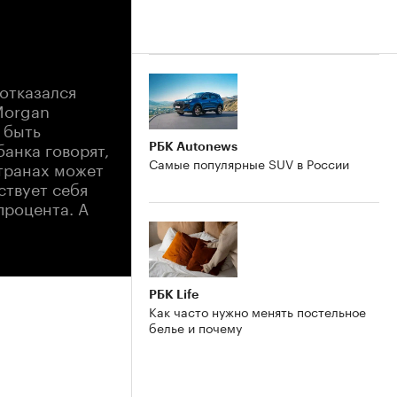
 отказался
Morgan
 быть
банка говорят,
РБК Autonews
Самые популярные SUV в России
странах может
ствует себя
процента. А
РБК Life
Как часто нужно менять постельное
белье и почему