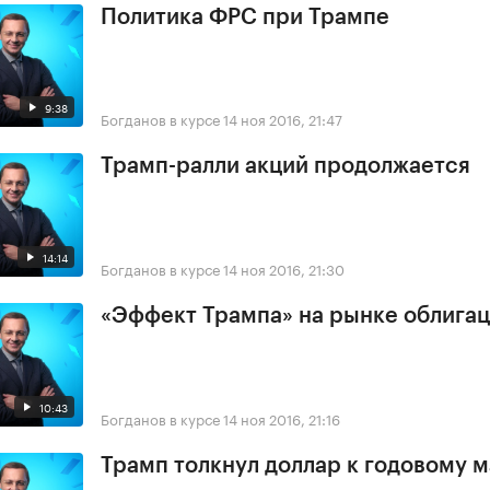
Политика ФРС при Трампе
9:38
Богданов в курсе
14 ноя 2016, 21:47
Трамп-ралли акций продолжается
14:14
Богданов в курсе
14 ноя 2016, 21:30
«Эффект Трампа» на рынке облига
10:43
Богданов в курсе
14 ноя 2016, 21:16
Трамп толкнул доллар к годовому 