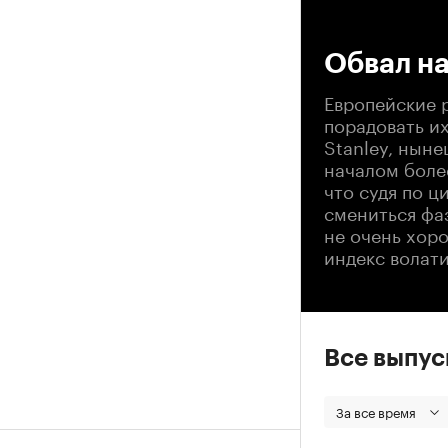
00
Обвал н
Европейские р
порадовать и
Stanley, нын
началом более
что судя по 
смениться фаз
не очень хор
индекс волати
Все выпу
За все время