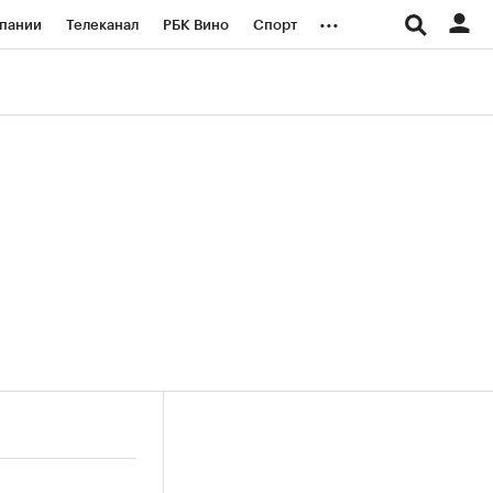
...
пании
Телеканал
РБК Вино
Спорт
ые проекты
Город
Стиль
Крипто
Спецпроекты СПб
логии и медиа
Финансы