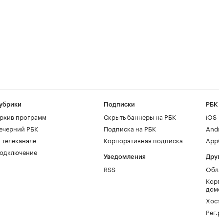
убрики
Подписки
РБК
рхив программ
Скрыть баннеры на РБК
iOS
ечерний РБК
Подписка на РБК
And
 телеканале
Корпоративная подписка
AppG
одключение
Уведомления
Дру
RSS
Обл
Кор
дом
Хос
Рег