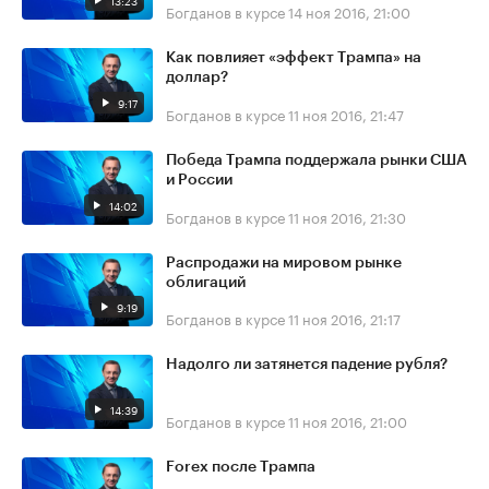
13:23
Богданов в курсе
14 ноя 2016, 21:00
Как повлияет «эффект Трампа» на
доллар?
9:17
Богданов в курсе
11 ноя 2016, 21:47
Победа Трампа поддержала рынки США
и России
14:02
Богданов в курсе
11 ноя 2016, 21:30
Распродажи на мировом рынке
облигаций
9:19
Богданов в курсе
11 ноя 2016, 21:17
Надолго ли затянется падение рубля?
14:39
Богданов в курсе
11 ноя 2016, 21:00
Forex после Трампа