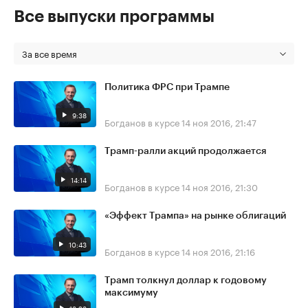
Все выпуски программы
За все время
Политика ФРС при Трампе
9:38
Богданов в курсе
14 ноя 2016, 21:47
Трамп-ралли акций продолжается
14:14
Богданов в курсе
14 ноя 2016, 21:30
«Эффект Трампа» на рынке облигаций
10:43
Богданов в курсе
14 ноя 2016, 21:16
Трамп толкнул доллар к годовому
максимуму