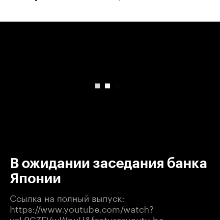
00:00
/
00:00
В ожидании заседания банка
Японии
Ссылка на полный выпуск:
​https://www.youtube.com/watch?
v=L9CZEVwWguU&feature=youtu.be