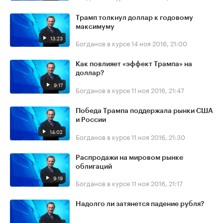
Трамп толкнул доллар к годовому
максимуму
13:23
Богданов в курсе
14 ноя 2016, 21:00
Как повлияет «эффект Трампа» на
доллар?
9:17
Богданов в курсе
11 ноя 2016, 21:47
Победа Трампа поддержала рынки США
и России
14:02
Богданов в курсе
11 ноя 2016, 21:30
Распродажи на мировом рынке
облигаций
9:19
Богданов в курсе
11 ноя 2016, 21:17
Надолго ли затянется падение рубля?