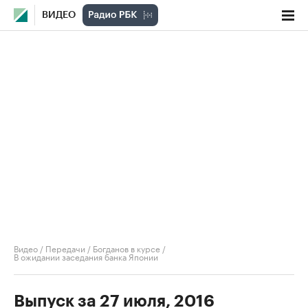
ВИДЕО
Видео
/
Передачи
/
Богданов в курсе
/
В ожидании заседания банка Японии
Выпуск за 27 июля, 2016