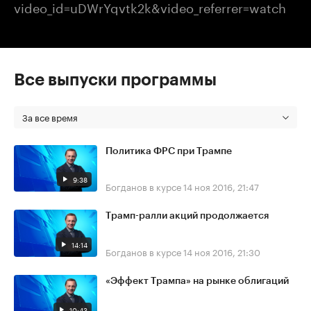
video_id=uDWrYqvtk2k&video_referrer=watch
Все выпуски программы
За все время
Политика ФРС при Трампе
9:38
Богданов в курсе
14 ноя 2016, 21:47
Трамп-ралли акций продолжается
14:14
Богданов в курсе
14 ноя 2016, 21:30
«Эффект Трампа» на рынке облигаций
10:43