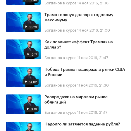
Богданов в курсе
14 ноя 2016, 21:16
Трамп толкнул доллар к годовому
максимуму
13:23
Богданов в курсе
14 ноя 2016, 21:00
Как повлияет «эффект Трампа» на
доллар?
9:17
Богданов в курсе
11 ноя 2016, 21:47
Победа Трампа поддержала рынки США
и России
14:02
Богданов в курсе
11 ноя 2016, 21:30
Распродажи на мировом рынке
облигаций
9:19
Богданов в курсе
11 ноя 2016, 21:17
Надолго ли затянется падение рубля?