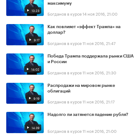
максимуму
13:23
Богданов в курсе
14 ноя 2016, 21:00
Как повлияет «эффект Трампа» на
доллар?
9:17
Богданов в курсе
11 ноя 2016, 21:47
Победа Трампа поддержала рынки США
и России
14:02
Богданов в курсе
11 ноя 2016, 21:30
Распродажи на мировом рынке
облигаций
9:19
Богданов в курсе
11 ноя 2016, 21:17
Надолго ли затянется падение рубля?
14:39
Богданов в курсе
11 ноя 2016, 21:00