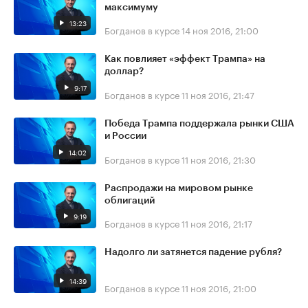
максимуму
13:23
Богданов в курсе
14 ноя 2016, 21:00
Как повлияет «эффект Трампа» на
доллар?
9:17
Богданов в курсе
11 ноя 2016, 21:47
Победа Трампа поддержала рынки США
и России
14:02
Богданов в курсе
11 ноя 2016, 21:30
Распродажи на мировом рынке
облигаций
9:19
Богданов в курсе
11 ноя 2016, 21:17
Надолго ли затянется падение рубля?
14:39
Богданов в курсе
11 ноя 2016, 21:00