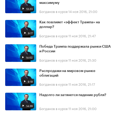
максимуму
13:23
Богданов в курсе
14 ноя 2016, 21:00
Как повлияет «эффект Трампа» на
доллар?
9:17
Богданов в курсе
11 ноя 2016, 21:47
Победа Трампа поддержала рынки США
и России
14:02
Богданов в курсе
11 ноя 2016, 21:30
Распродажи на мировом рынке
облигаций
9:19
Богданов в курсе
11 ноя 2016, 21:17
Надолго ли затянется падение рубля?
14:39
Богданов в курсе
11 ноя 2016, 21:00