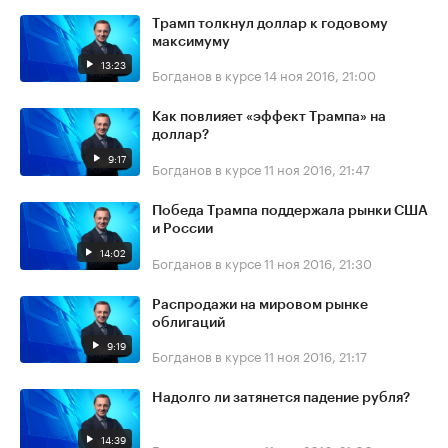
Трамп толкнул доллар к годовому
максимуму
13:23
Богданов в курсе
14 ноя 2016, 21:00
Как повлияет «эффект Трампа» на
доллар?
9:17
Богданов в курсе
11 ноя 2016, 21:47
Победа Трампа поддержала рынки США
и России
14:02
Богданов в курсе
11 ноя 2016, 21:30
Распродажи на мировом рынке
облигаций
9:19
Богданов в курсе
11 ноя 2016, 21:17
Надолго ли затянется падение рубля?
14:39