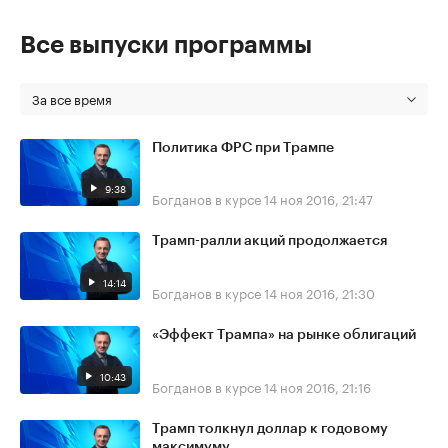
Все выпуски программы
За все время
Политика ФРС при Трампе
9:38
Богданов в курсе
14 ноя 2016, 21:47
Трамп-ралли акций продолжается
14:14
Богданов в курсе
14 ноя 2016, 21:30
«Эффект Трампа» на рынке облигаций
10:43
Богданов в курсе
14 ноя 2016, 21:16
Трамп толкнул доллар к годовому
максимуму