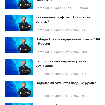
13:23
Богданов в курсе
14 ноя 2016, 21:00
Как повлияет «эффект Трампа» на
доллар?
9:17
Богданов в курсе
11 ноя 2016, 21:47
Победа Трампа поддержала рынки США
и России
14:02
Богданов в курсе
11 ноя 2016, 21:30
Распродажи на мировом рынке
облигаций
9:19
Богданов в курсе
11 ноя 2016, 21:17
Надолго ли затянется падение рубля?
14:39
Богданов в курсе
11 ноя 2016, 21:00