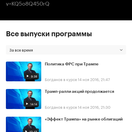
v=KQ5o8Q450rQ
Все выпуски программы
За все время
Политика ФРС при Трампе
9:38
Богданов в курсе
14 ноя 2016, 21:47
Трамп-ралли акций продолжается
14:14
Богданов в курсе
14 ноя 2016, 21:30
«Эффект Трампа» на рынке облигаций
10:43