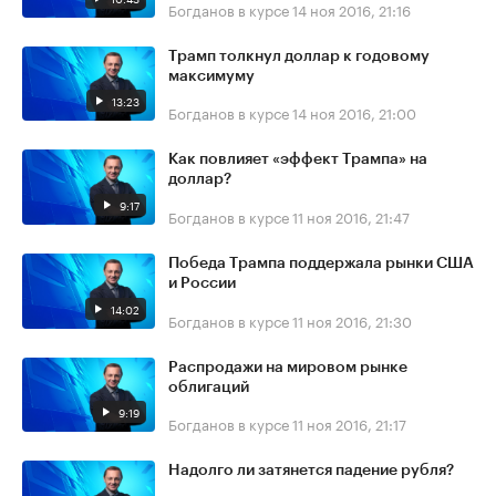
Богданов в курсе
14 ноя 2016, 21:16
Трамп толкнул доллар к годовому
максимуму
13:23
Богданов в курсе
14 ноя 2016, 21:00
Как повлияет «эффект Трампа» на
доллар?
9:17
Богданов в курсе
11 ноя 2016, 21:47
Победа Трампа поддержала рынки США
и России
14:02
Богданов в курсе
11 ноя 2016, 21:30
Распродажи на мировом рынке
облигаций
9:19
Богданов в курсе
11 ноя 2016, 21:17
Надолго ли затянется падение рубля?