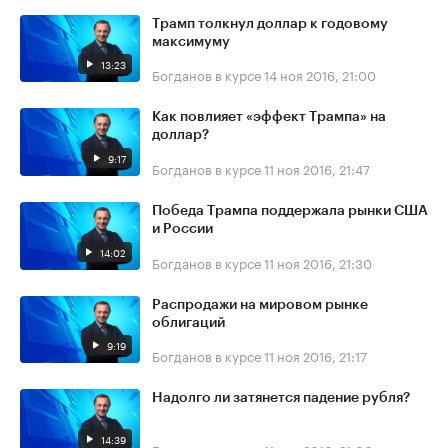
Трамп толкнул доллар к годовому
максимуму
13:23
Богданов в курсе
14 ноя 2016, 21:00
Как повлияет «эффект Трампа» на
доллар?
9:17
Богданов в курсе
11 ноя 2016, 21:47
Победа Трампа поддержала рынки США
и России
14:02
Богданов в курсе
11 ноя 2016, 21:30
Распродажи на мировом рынке
облигаций
9:19
Богданов в курсе
11 ноя 2016, 21:17
Надолго ли затянется падение рубля?
14:39