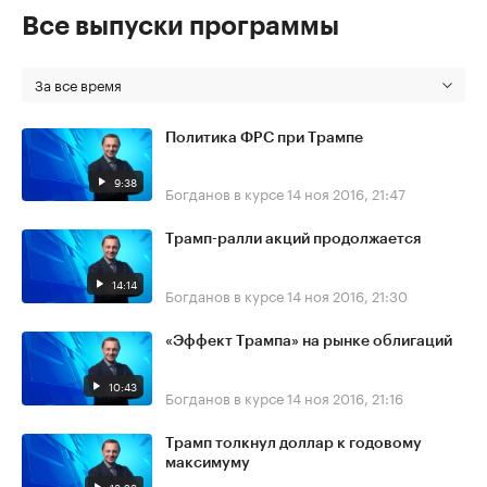
Все выпуски программы
За все время
Политика ФРС при Трампе
9:38
Богданов в курсе
14 ноя 2016, 21:47
Трамп-ралли акций продолжается
14:14
Богданов в курсе
14 ноя 2016, 21:30
«Эффект Трампа» на рынке облигаций
10:43
Богданов в курсе
14 ноя 2016, 21:16
Трамп толкнул доллар к годовому
максимуму