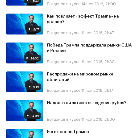
13:23
Богданов в курсе
14 ноя 2016, 21:00
Как повлияет «эффект Трампа» на
доллар?
9:17
Богданов в курсе
11 ноя 2016, 21:47
Победа Трампа поддержала рынки США
и России
14:02
Богданов в курсе
11 ноя 2016, 21:30
Распродажи на мировом рынке
облигаций
9:19
Богданов в курсе
11 ноя 2016, 21:17
Надолго ли затянется падение рубля?
14:39
Богданов в курсе
11 ноя 2016, 21:00
Forex после Трампа