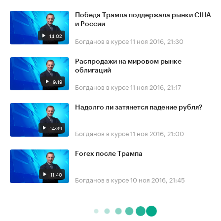
Победа Трампа поддержала рынки США
и России
14:02
Богданов в курсе
11 ноя 2016, 21:30
Распродажи на мировом рынке
облигаций
9:19
Богданов в курсе
11 ноя 2016, 21:17
Надолго ли затянется падение рубля?
14:39
Богданов в курсе
11 ноя 2016, 21:00
Forex после Трампа
11:40
Богданов в курсе
10 ноя 2016, 21:45