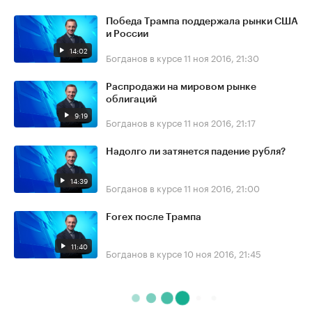
Победа Трампа поддержала рынки США
и России
14:02
Богданов в курсе
11 ноя 2016, 21:30
Распродажи на мировом рынке
облигаций
9:19
Богданов в курсе
11 ноя 2016, 21:17
Надолго ли затянется падение рубля?
14:39
Богданов в курсе
11 ноя 2016, 21:00
Forex после Трампа
11:40
Богданов в курсе
10 ноя 2016, 21:45