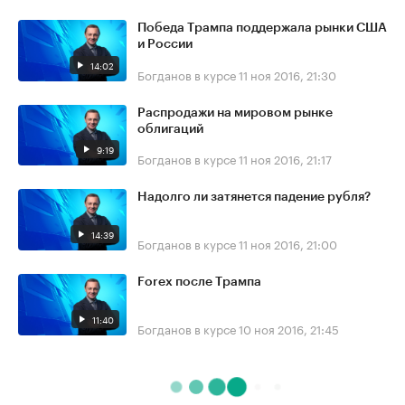
Победа Трампа поддержала рынки США
и России
14:02
Богданов в курсе
11 ноя 2016, 21:30
Распродажи на мировом рынке
облигаций
9:19
Богданов в курсе
11 ноя 2016, 21:17
Надолго ли затянется падение рубля?
14:39
Богданов в курсе
11 ноя 2016, 21:00
Forex после Трампа
11:40
Богданов в курсе
10 ноя 2016, 21:45