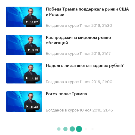
Победа Трампа поддержала рынки США
и России
14:02
Богданов в курсе
11 ноя 2016, 21:30
Распродажи на мировом рынке
облигаций
9:19
Богданов в курсе
11 ноя 2016, 21:17
Надолго ли затянется падение рубля?
14:39
Богданов в курсе
11 ноя 2016, 21:00
Forex после Трампа
11:40
Богданов в курсе
10 ноя 2016, 21:45