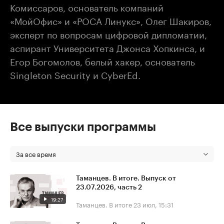
Комиссаров, основатель компаний
«МойОфис» и «РОСА Линукс», Олег Шакиров,
эксперт по вопросам цифровой дипломатии,
аспирант Университета Джонса Хопкинса, и
Егор Богомолов, белый хакер, основатель
Singleton Security и CyberEd.
Все выпуски программы
За все время
Таманцев. В итоге. Выпуск от
23.07.2026, часть 2
19:27
Таманцев. В итоге
23 июл, 15:31