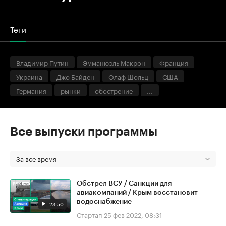
Теги
Владимир Путин
Эмманюэль Макрон
Франция
Украина
Джо Байден
Олаф Шольц
США
Германия
рынки
обострение
...
Все выпуски программы
За все время
Обстрел ВСУ / Санкции для
авиакомпаний / Крым восстановит
водоснабжение
23:50
Стартап
25 фев 2022, 08:31