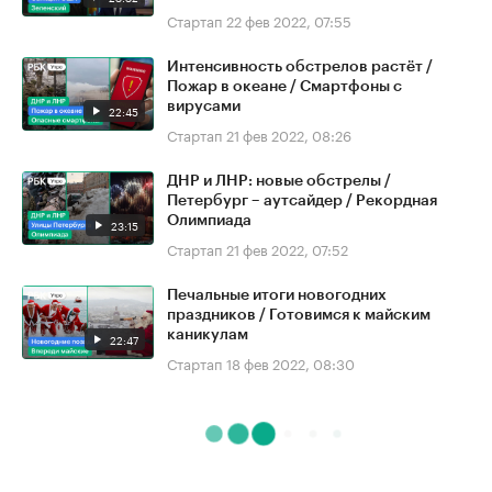
Стартап
22 фев 2022, 07:55
Интенсивность обстрелов растёт /
Пожар в океане / Смартфоны с
вирусами
22:45
Стартап
21 фев 2022, 08:26
ДНР и ЛНР: новые обстрелы /
Петербург – аутсайдер / Рекордная
Олимпиада
23:15
Стартап
21 фев 2022, 07:52
Печальные итоги новогодних
праздников / Готовимся к майским
каникулам
22:47
Стартап
18 фев 2022, 08:30