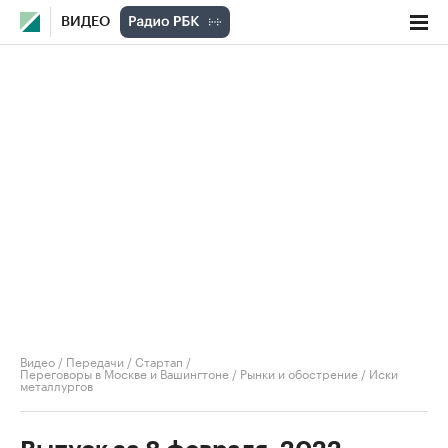
ВИДЕО
Видео
/
Передачи
/
Стартап
/
Переговоры в Москве и Вашингтоне / Рынки и обострение / Иски
металлургов