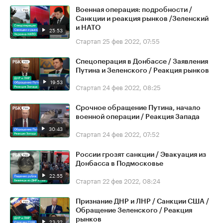
Военная операция: подробности /
Санкции и реакция рынков /Зеленский
и НАТО
25:53
Стартап
25 фев 2022, 07:55
Спецоперация в Донбассе / Заявления
Путина и Зеленского / Реакция рынков
19:53
Стартап
24 фев 2022, 08:25
Срочное обращение Путина, начало
военной операции / Реакция Запада
30:43
Стартап
24 фев 2022, 07:52
России грозят санкции / Эвакуация из
Донбасса в Подмосковье
22:55
Стартап
22 фев 2022, 08:24
Признание ДНР и ЛНР / Санкции США /
Обращение Зеленского / Реакция
рынков
23:32