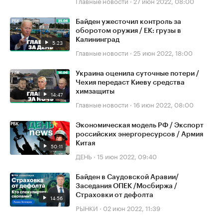
Главные новости
·
27 июн 2022, 08:00
Байден ужесточил контроль за
оборотом оружия / ЕК: грузы в
Калининград
5:23
Главные новости
·
25 июн 2022, 18:00
Украина оценила суточные потери /
Чехия передаст Киеву средства
химзащиты
14:47
Главные новости
·
16 июн 2022, 08:00
Экономическая модель РФ / Экспорт
российских энергоресурсов / Армия
Китая
50:11
ДЕНЬ
·
15 июн 2022, 09:40
Байден в Саудовской Аравии/
Заседания ОПЕК /Мосбиржа /
Страховки от дефолта
14:56
РЫНКИ
·
02 июн 2022, 11:39