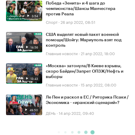
Победа «Зенита» и 4 шага до
чемпионства/Шансы Манчестера
против Реала
3:54
Спорт
·
26 апр 2022, 08:51
США выделят новый пакет военной
помощи/Шойгу: Мариуполь взят под
контроль
14:56
Главные новости
·
21 апр 2022, 18:00
«Москва» затонула/В Киеве взрывы,
скоро Байден/Запрет ОПЗЖ/Нефть и
выборы
13:43
Главные новости
·
15 апр 2022, 08:00
Ле Пен и раскол в ЕС / Риторика Псаки /
Экономика - «иранский сценарий»?
49:50
ДЕНЬ
·
14 апр 2022, 09:40