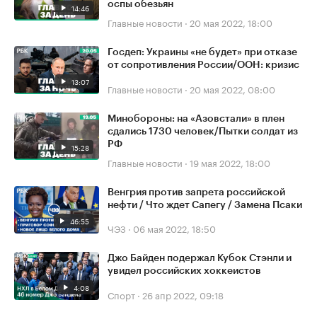
оспы обезьян
14:46
Главные новости
·
20 мая 2022, 18:00
Госдеп: Украины «не будет» при отказе
от сопротивления России/ООН: кризис
13:07
Главные новости
·
20 мая 2022, 08:00
Минобороны: на «Азовстали» в плен
сдались 1730 человек/Пытки солдат из
РФ
15:28
Главные новости
·
19 мая 2022, 18:00
Венгрия против запрета российской
нефти / Что ждет Сапегу / Замена Псаки
46:55
ЧЭЗ
·
06 мая 2022, 18:50
Джо Байден подержал Кубок Стэнли и
увидел российских хоккеистов
4:08
Спорт
·
26 апр 2022, 09:18