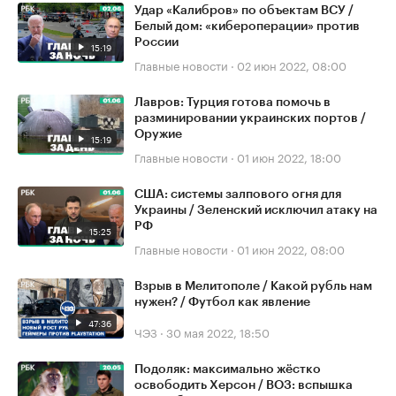
Удар «Калибров» по объектам ВСУ /
Белый дом: «кибероперации» против
России
15:19
Главные новости
·
02 июн 2022, 08:00
Лавров: Турция готова помочь в
разминировании украинских портов /
Оружие
15:19
Главные новости
·
01 июн 2022, 18:00
США: системы залпового огня для
Украины / Зеленский исключил атаку на
РФ
15:25
Главные новости
·
01 июн 2022, 08:00
Взрыв в Мелитополе / Какой рубль нам
нужен? / Футбол как явление
47:36
ЧЭЗ
·
30 мая 2022, 18:50
Подоляк: максимально жёстко
освободить Херсон / ВОЗ: вспышка