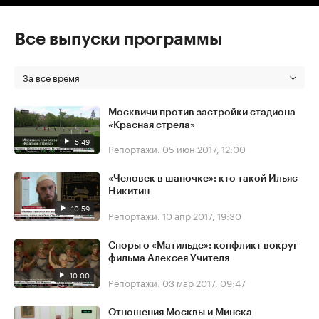
Все выпуски программы
За все время
Москвичи против застройки стадиона
«Красная стрела»
5:49
Репортажи.
05 июн 2017, 12:00
«Человек в шапочке»: кто такой Ильяс
Никитин
10:59
Репортажи.
10 апр 2017, 19:30
Споры о «Матильде»: конфликт вокруг
фильма Алексея Учителя
10:00
Репортажи.
03 мар 2017, 09:47
Отношения Москвы и Минска