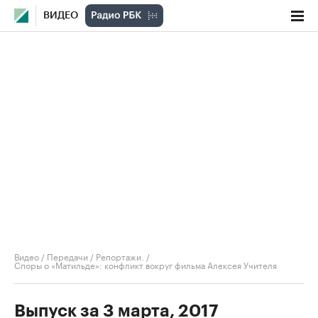
ВИДЕО
Видео
/
Передачи
/
Репортажи.
/
Споры о «Матильде»: конфликт вокруг фильма Алексея Учителя
Выпуск за 3 марта, 2017