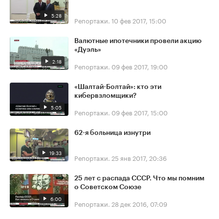
5:28
Репортажи.
10 фев 2017, 15:00
Валютные ипотечники провели акцию
«Дуэль»
2:18
Репортажи.
09 фев 2017, 19:00
«Шалтай-Болтай»: кто эти
кибервзломщики?
5:05
Репортажи.
09 фев 2017, 15:00
62-я больница изнутри
19:33
Репортажи.
25 янв 2017, 20:36
25 лет с распада СССР. Что мы помним
о Советском Союзе
6:00
Репортажи.
28 дек 2016, 07:09