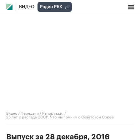
ВИДЕО
Видео
/
Передачи
/
Репортажи.
/
25 лет с распада СССР. Что мы помним о Советском Союзе
Выпуск за 28 декабря, 2016