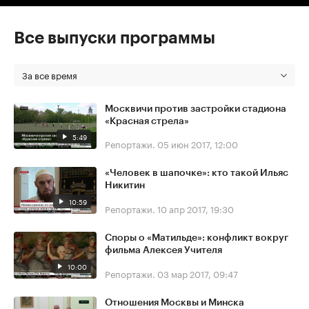
Все выпуски программы
За все время
Москвичи против застройки стадиона
«Красная стрела»
5:49
Репортажи.
05 июн 2017, 12:00
«Человек в шапочке»: кто такой Ильяс
Никитин
10:59
Репортажи.
10 апр 2017, 19:30
Споры о «Матильде»: конфликт вокруг
фильма Алексея Учителя
10:00
Репортажи.
03 мар 2017, 09:47
Отношения Москвы и Минска