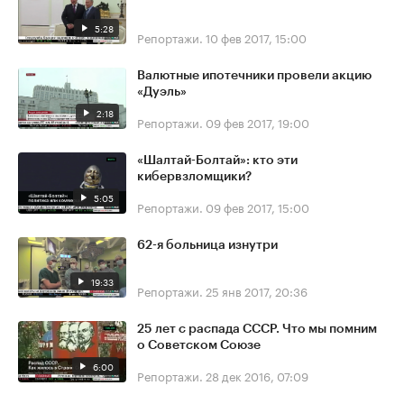
5:28
Репортажи.
10 фев 2017, 15:00
Валютные ипотечники провели акцию
«Дуэль»
2:18
Репортажи.
09 фев 2017, 19:00
«Шалтай-Болтай»: кто эти
кибервзломщики?
5:05
Репортажи.
09 фев 2017, 15:00
62-я больница изнутри
19:33
Репортажи.
25 янв 2017, 20:36
25 лет с распада СССР. Что мы помним
о Советском Союзе
6:00
Репортажи.
28 дек 2016, 07:09