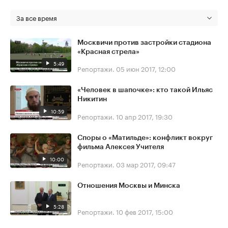
За все время
Москвичи против застройки стадиона
«Красная стрела»
5:49
Репортажи.
05 июн 2017, 12:00
«Человек в шапочке»: кто такой Ильяс
Никитин
10:59
Репортажи.
10 апр 2017, 19:30
Споры о «Матильде»: конфликт вокруг
фильма Алексея Учителя
10:00
Репортажи.
03 мар 2017, 09:47
Отношения Москвы и Минска
5:28
Репортажи.
10 фев 2017, 15:00