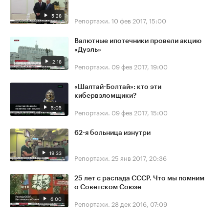
5:28
Репортажи.
10 фев 2017, 15:00
Валютные ипотечники провели акцию
«Дуэль»
2:18
Репортажи.
09 фев 2017, 19:00
«Шалтай-Болтай»: кто эти
кибервзломщики?
5:05
Репортажи.
09 фев 2017, 15:00
62-я больница изнутри
19:33
Репортажи.
25 янв 2017, 20:36
25 лет с распада СССР. Что мы помним
о Советском Союзе
6:00
Репортажи.
28 дек 2016, 07:09