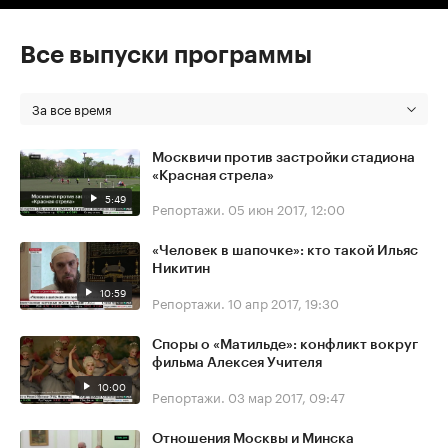
Все выпуски программы
За все время
Москвичи против застройки стадиона
«Красная стрела»
5:49
Репортажи.
05 июн 2017, 12:00
«Человек в шапочке»: кто такой Ильяс
Никитин
10:59
Репортажи.
10 апр 2017, 19:30
Споры о «Матильде»: конфликт вокруг
фильма Алексея Учителя
10:00
Репортажи.
03 мар 2017, 09:47
Отношения Москвы и Минска