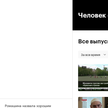
00
Человек 
Все выпу
За все время
Ромашина назвала хорошим