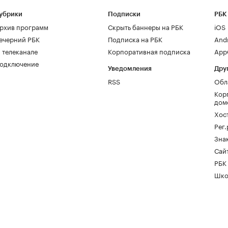
убрики
Подписки
РБК
рхив программ
Скрыть баннеры на РБК
iOS
ечерний РБК
Подписка на РБК
And
 телеканале
Корпоративная подписка
AppG
одключение
Уведомления
Дру
RSS
Обл
Кор
дом
Хос
Рег
Зна
Сайт
РБК
Шко