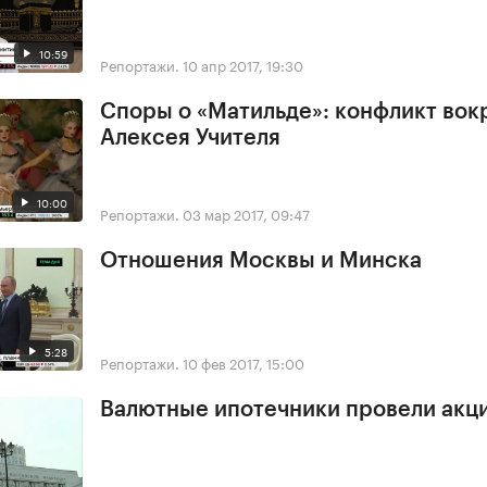
10:59
Репортажи.
10 апр 2017, 19:30
Споры о «Матильде»: конфликт вок
Алексея Учителя
10:00
Репортажи.
03 мар 2017, 09:47
Отношения Москвы и Минска
5:28
Репортажи.
10 фев 2017, 15:00
Валютные ипотечники провели акц