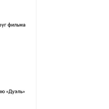
руг фильма
ию «Дуэль»