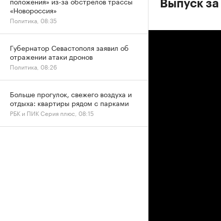
положения» из-за обстрелов трассы
Выпуск за
«Новороссия»
Политика, 08:35
Губернатор Севастополя заявил об
отражении атаки дронов
Политика, 08:26
Больше прогулок, свежего воздуха и
отдыха: квартиры рядом с парками
РБК и ПИК Серия плюс, 08:15