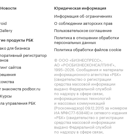
 Новости
Юридическая информация
Информация об ограничениях
roid
О соблюдении авторских прав
allery
Пользовательское соглашение
Политика в отношении обработки
гие продукты РБК
персональных данных
ако для бизнеса
Политика обработки файлов cookie
поративный регистратор
енов
© ООО «БИЗНЕСПРЕСС»,
АО «РОСБИЗНЕСКОНСАЛТИНГ»,
тинг сайтов
1995–2026
. Сообщения и материалы
.решения
информационного агентства «РБК»
(свидетельство о регистрации
комства
средства массовой информации
 знакомств podbor.ru
выдано Федеральной службой
по надзору в сфере связи,
 Курсы
информационных технологий
ла управления РБК
и массовых коммуникаций
(Роскомнадзор) 09.12.2015 за номером
ИА №ФС77-63848) и сетевого издания
«РБК» (свидетельство о регистрации
средства массовой информации
выдано Федеральной службой
по надзору в сфере связи,