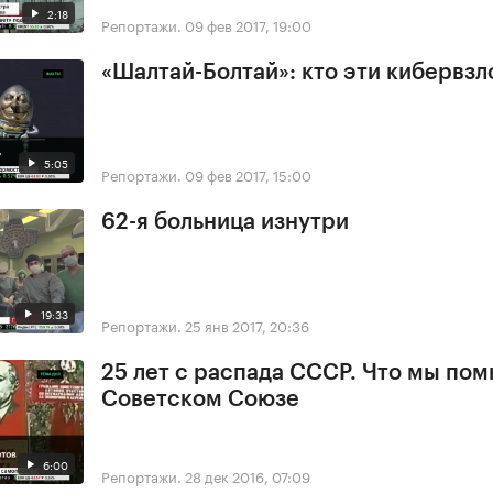
2:18
Репортажи.
09 фев 2017, 19:00
«Шалтай-Болтай»: кто эти кибервз
5:05
Репортажи.
09 фев 2017, 15:00
62-я больница изнутри
19:33
Репортажи.
25 янв 2017, 20:36
25 лет с распада СССР. Что мы пом
Советском Союзе
6:00
Репортажи.
28 дек 2016, 07:09