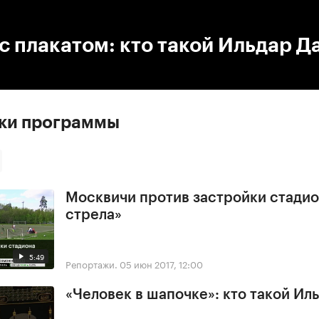
:00
/
00:00
с плакатом: кто такой Ильдар Д
ски программы
Москвичи против застройки стадио
стрела»
5:49
Репортажи.
05 июн 2017, 12:00
«Человек в шапочке»: кто такой Ил