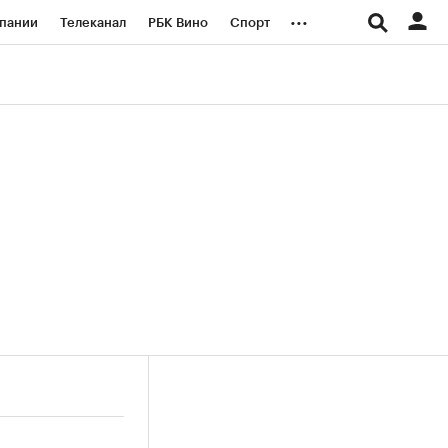
...
пании
Телеканал
РБК Вино
Спорт
ые проекты
Город
Стиль
Крипто
Спецпроекты СПб
логии и медиа
Финансы