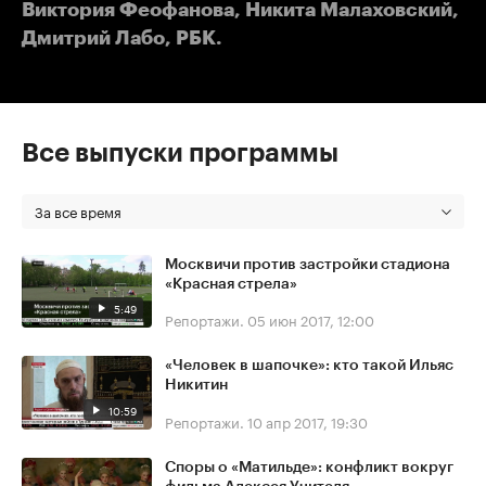
Виктория Феофанова, Никита Малаховский,
Дмитрий Лабо, РБК.
Все выпуски программы
За все время
Москвичи против застройки стадиона
«Красная стрела»
5:49
Репортажи.
05 июн 2017, 12:00
«Человек в шапочке»: кто такой Ильяс
Никитин
10:59
Репортажи.
10 апр 2017, 19:30
Споры о «Матильде»: конфликт вокруг