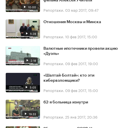
фильма Алексея Учителя
10:00
Репортажи.
03 мар 2017, 09:47
Отношения Москвы и Минска
5:28
Репортажи.
10 фев 2017, 15:00
Валютные ипотечники провели акцию
«Дуэль»
2:18
Репортажи.
09 фев 2017, 19:00
«Шалтай-Болтай»: кто эти
кибервзломщики?
5:05
Репортажи.
09 фев 2017, 15:00
62-я больница изнутри
19:33
Репортажи.
25 янв 2017, 20:36