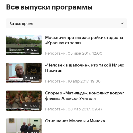
Все выпуски программы
За все время
Москвичи против застройки стадиона
«Красная стрела»
5:49
Репортажи.
05 июн 2017, 12:00
«Человек в шапочке»: кто такой Ильяс
Никитин
10:59
Репортажи.
10 апр 2017, 19:30
Споры о «Матильде»: конфликт вокруг
фильма Алексея Учителя
10:00
Репортажи.
03 мар 2017, 09:47
Отношения Москвы и Минска