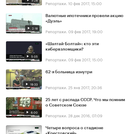
5:28
Репортажи.
10 фев 2017, 15:00
Валютные ипотечники провели акцию
«Дуэль»
2:18
Репортажи.
09 фев 2017, 19:00
«Шалтай-Болтай»: кто эти
кибервзломщики?
5:05
Репортажи.
09 фев 2017, 15:00
62-я больница изнутри
19:33
Репортажи.
25 янв 2017, 20:36
25 лет с распада СССР. Что мы помним
о Советском Союзе
6:00
Репортажи.
28 дек 2016, 07:09
Четыре вопроса о стадионе
«Крестовский»