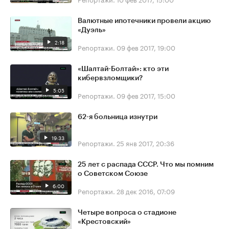
Валютные ипотечники провели акцию
«Дуэль»
2:18
Репортажи.
09 фев 2017, 19:00
«Шалтай-Болтай»: кто эти
кибервзломщики?
5:05
Репортажи.
09 фев 2017, 15:00
62-я больница изнутри
19:33
Репортажи.
25 янв 2017, 20:36
25 лет с распада СССР. Что мы помним
о Советском Союзе
6:00
Репортажи.
28 дек 2016, 07:09
Четыре вопроса о стадионе
«Крестовский»