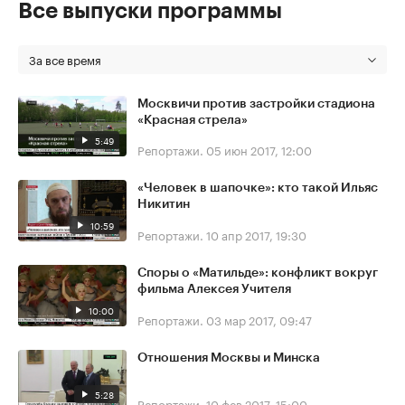
Все выпуски программы
За все время
Москвичи против застройки стадиона
«Красная стрела»
5:49
Репортажи.
05 июн 2017, 12:00
«Человек в шапочке»: кто такой Ильяс
Никитин
10:59
Репортажи.
10 апр 2017, 19:30
Споры о «Матильде»: конфликт вокруг
фильма Алексея Учителя
10:00
Репортажи.
03 мар 2017, 09:47
Отношения Москвы и Минска
5:28
Репортажи.
10 фев 2017, 15:00