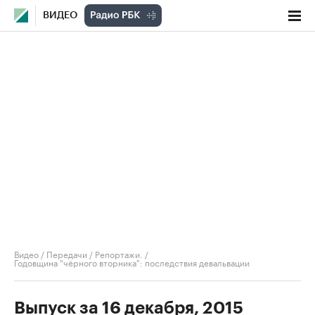
ВИДЕО
Видео
/
Передачи
/
Репортажи.
/
Годовщина "чёрного вторника": последствия девальвации
Выпуск за 16 декабря, 2015