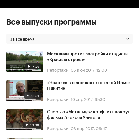
Все выпуски программы
За все время
Москвичи против застройки стадиона
«Красная стрела»
5:49
Репортажи.
05 июн 2017, 12:00
«Человек в шапочке»: кто такой Ильяс
Никитин
10:59
Репортажи.
10 апр 2017, 19:30
Споры о «Матильде»: конфликт вокруг
фильма Алексея Учителя
10:00
Репортажи.
03 мар 2017, 09:47