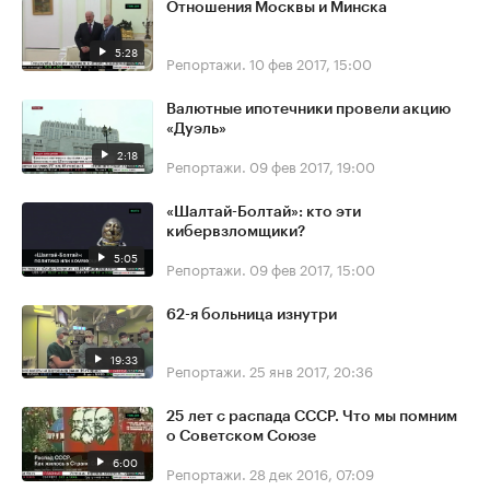
Отношения Москвы и Минска
5:28
Репортажи.
10 фев 2017, 15:00
Валютные ипотечники провели акцию
«Дуэль»
2:18
Репортажи.
09 фев 2017, 19:00
«Шалтай-Болтай»: кто эти
кибервзломщики?
5:05
Репортажи.
09 фев 2017, 15:00
62-я больница изнутри
19:33
Репортажи.
25 янв 2017, 20:36
25 лет с распада СССР. Что мы помним
о Советском Союзе
6:00
Репортажи.
28 дек 2016, 07:09