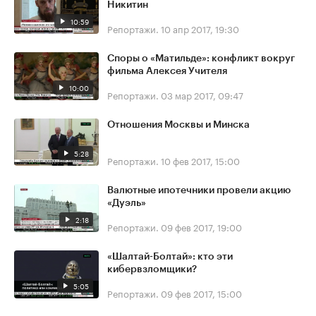
Никитин
10:59
Репортажи.
10 апр 2017, 19:30
Споры о «Матильде»: конфликт вокруг
фильма Алексея Учителя
10:00
Репортажи.
03 мар 2017, 09:47
Отношения Москвы и Минска
5:28
Репортажи.
10 фев 2017, 15:00
Валютные ипотечники провели акцию
«Дуэль»
2:18
Репортажи.
09 фев 2017, 19:00
«Шалтай-Болтай»: кто эти
кибервзломщики?
5:05
Репортажи.
09 фев 2017, 15:00