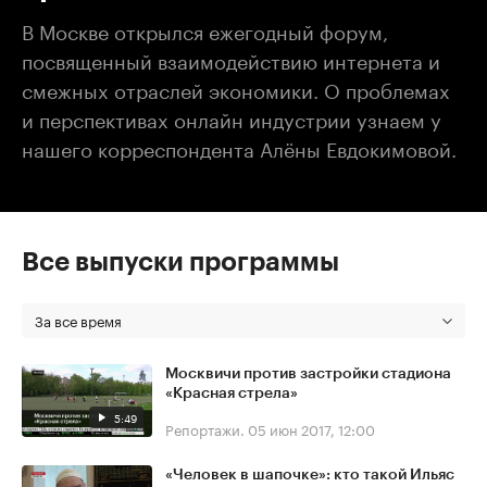
В Москве открылся ежегодный форум,
посвященный взаимодействию интернета и
смежных отраслей экономики. О проблемах
и перспективах онлайн индустрии узнаем у
нашего корреспондента Алёны Евдокимовой.
Все выпуски программы
За все время
Москвичи против застройки стадиона
«Красная стрела»
5:49
Репортажи.
05 июн 2017, 12:00
«Человек в шапочке»: кто такой Ильяс