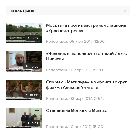
За все время
Москвичи против застройки стадиона
«Красная стрела»
5:49
Репортажи.
05 июн 2017, 12:00
«Человек в шапочке»: кто такой Ильяс
Никитин
10:59
Репортажи.
10 апр 2017, 19:30
Споры о «Матильде»: конфликт вокруг
фильма Алексея Учителя
10:00
Репортажи.
03 мар 2017, 09:47
Отношения Москвы и Минска
5:28
Репортажи.
10 фев 2017, 15:00