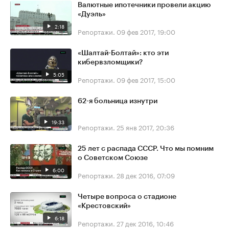
Валютные ипотечники провели акцию
«Дуэль»
2:18
Репортажи.
09 фев 2017, 19:00
«Шалтай-Болтай»: кто эти
кибервзломщики?
5:05
Репортажи.
09 фев 2017, 15:00
62-я больница изнутри
19:33
Репортажи.
25 янв 2017, 20:36
25 лет с распада СССР. Что мы помним
о Советском Союзе
6:00
Репортажи.
28 дек 2016, 07:09
Четыре вопроса о стадионе
«Крестовский»
6:18
Репортажи.
27 дек 2016, 10:46