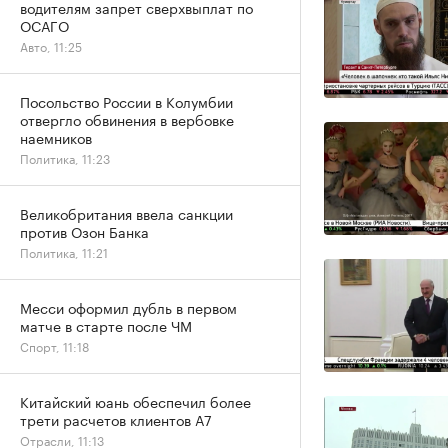
водителям запрет сверхвыплат по
ОСАГО
Авто, 11:25
Посольство России в Колумбии
отвергло обвинения в вербовке
наемников
Политика, 11:23
Великобритания ввела санкции
против Озон Банка
Политика, 11:21
Месси оформил дубль в первом
матче в старте после ЧМ
Спорт, 11:18
Китайский юань обеспечил более
трети расчетов клиентов А7
Отрасли, 11:13