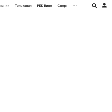
...
пании
Телеканал
РБК Вино
Спорт
ые проекты
Город
Стиль
Крипто
Спецпроекты СПб
логии и медиа
Финансы