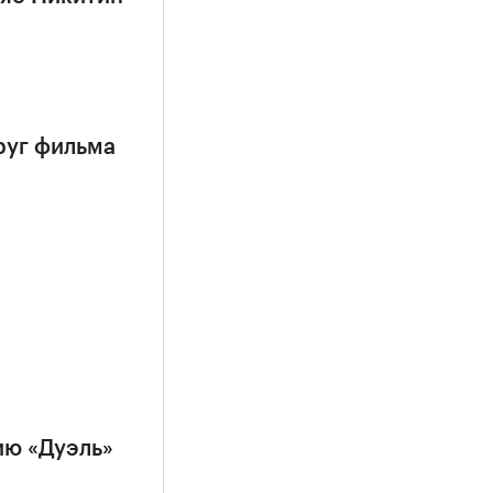
руг фильма
ию «Дуэль»