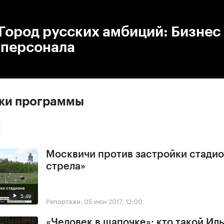
:00
/
00:00
Город русских амбиций: Бизнес
 персонала
ски программы
Москвичи против застройки стадио
стрела»
5:49
Репортажи.
05 июн 2017, 12:00
«Человек в шапочке»: кто такой Ил