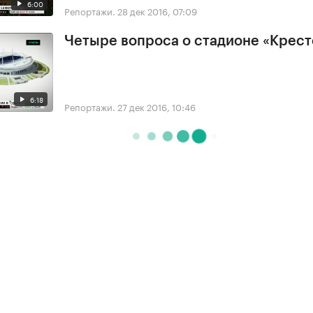
6:00
Репортажи.
28 дек 2016, 07:09
Четыре вопроса о стадионе «Крес
6:18
Репортажи.
27 дек 2016, 10:46