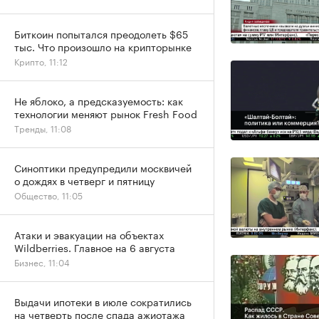
Биткоин попытался преодолеть $65
тыс. Что произошло на крипторынке
Крипто, 11:12
Не яблоко, а предсказуемость: как
технологии меняют рынок Fresh Food
Тренды, 11:08
Синоптики предупредили москвичей
о дождях в четверг и пятницу
Общество, 11:05
Атаки и эвакуации на объектах
Wildberries. Главное на 6 августа
Бизнес, 11:04
Выдачи ипотеки в июле сократились
на четверть после спада ажиотажа