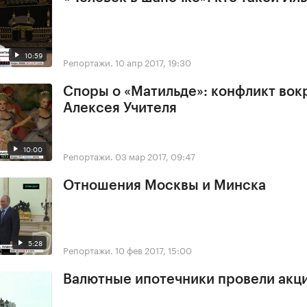
10:59
Репортажи.
10 апр 2017, 19:30
Споры о «Матильде»: конфликт вок
Алексея Учителя
10:00
Репортажи.
03 мар 2017, 09:47
Отношения Москвы и Минска
5:28
Репортажи.
10 фев 2017, 15:00
Валютные ипотечники провели акц