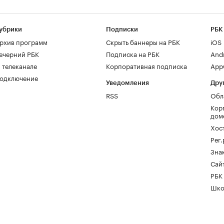
убрики
Подписки
РБК
рхив программ
Скрыть баннеры на РБК
iOS
ечерний РБК
Подписка на РБК
And
 телеканале
Корпоративная подписка
AppG
одключение
Уведомления
Дру
RSS
Обл
Кор
дом
Хос
Рег
Зна
Сайт
РБК
Шко