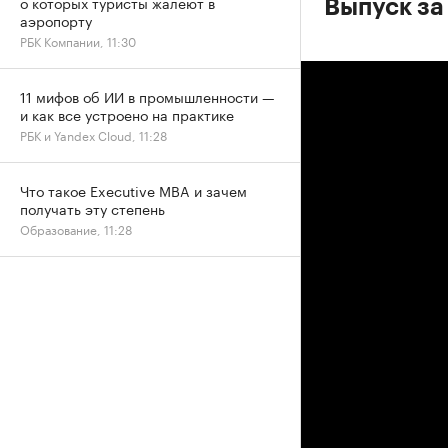
о которых туристы жалеют в
Выпуск за
аэропорту
РБК Компании, 11:30
11 мифов об ИИ в промышленности —
и как все устроено на практике
РБК и Yandex Cloud, 11:28
Что такое Executive MBA и зачем
получать эту степень
Образование, 11:28