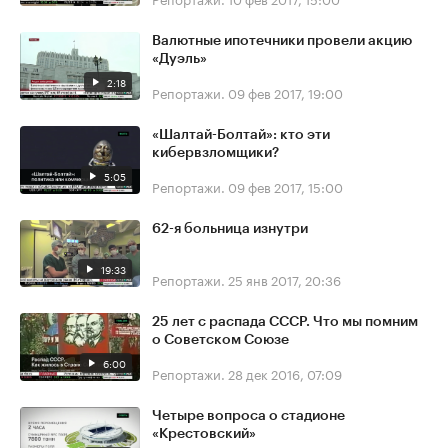
Валютные ипотечники провели акцию
«Дуэль»
2:18
Репортажи.
09 фев 2017, 19:00
«Шалтай-Болтай»: кто эти
кибервзломщики?
5:05
Репортажи.
09 фев 2017, 15:00
62-я больница изнутри
19:33
Репортажи.
25 янв 2017, 20:36
25 лет с распада СССР. Что мы помним
о Советском Союзе
6:00
Репортажи.
28 дек 2016, 07:09
Четыре вопроса о стадионе
«Крестовский»