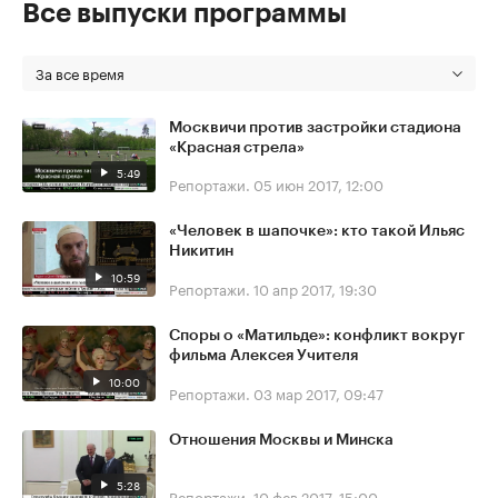
Все выпуски программы
За все время
Москвичи против застройки стадиона
«Красная стрела»
5:49
Репортажи.
05 июн 2017, 12:00
«Человек в шапочке»: кто такой Ильяс
Никитин
10:59
Репортажи.
10 апр 2017, 19:30
Споры о «Матильде»: конфликт вокруг
фильма Алексея Учителя
10:00
Репортажи.
03 мар 2017, 09:47
Отношения Москвы и Минска
5:28
Репортажи.
10 фев 2017, 15:00