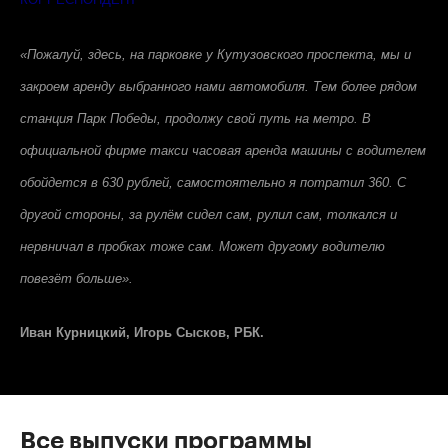
«Пожалуй, здесь, на парковке у Кутузовского проспекта, мы и
закроем аренду выбранного нами автомобиля. Тем более рядом
станция Парк Победы, продолжу свой путь на метро. В
официальной фирме такси часовая аренда машины с водителем
обойдется в 630 рублей, самостоятельно я потратил 360. С
другой стороны, за рулём сидел сам, рулил сам, толкался и
нервничал в пробках тоже сам. Может другому водителю
повезёт больше».
Иван Курницкий, Игорь Сысков, РБК.
Все выпуски программы