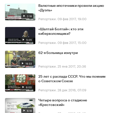
Валютные ипотечники провели акцию
«Дуэль»
2:18
Репортажи.
09 фев 2017, 19:00
«Шалтай-Болтай»: кто эти
кибервзломщики?
5:05
Репортажи.
09 фев 2017, 15:00
62-я больница изнутри
19:33
Репортажи.
25 янв 2017, 20:36
25 лет с распада СССР. Что мы помним
о Советском Союзе
6:00
Репортажи.
28 дек 2016, 07:09
Четыре вопроса о стадионе
«Крестовский»
6:18