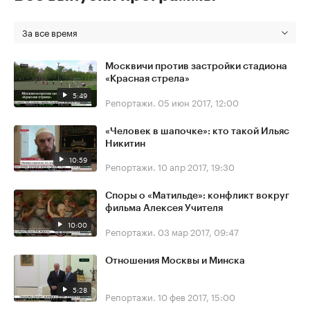
За все время
Москвичи против застройки стадиона
«Красная стрела»
5:49
Репортажи.
05 июн 2017, 12:00
«Человек в шапочке»: кто такой Ильяс
Никитин
10:59
Репортажи.
10 апр 2017, 19:30
Споры о «Матильде»: конфликт вокруг
фильма Алексея Учителя
10:00
Репортажи.
03 мар 2017, 09:47
Отношения Москвы и Минска
5:28
Репортажи.
10 фев 2017, 15:00