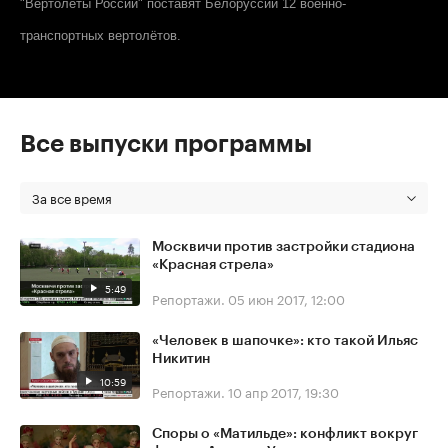
"Вертолёты России" поставят Белоруссии 12 военно-
транспортных вертолётов.
Все выпуски программы
За все время
Москвичи против застройки стадиона
«Красная стрела»
5:49
Репортажи.
05 июн 2017, 12:00
«Человек в шапочке»: кто такой Ильяс
Никитин
10:59
Репортажи.
10 апр 2017, 19:30
Споры о «Матильде»: конфликт вокруг