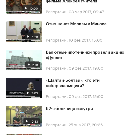
фильма Алексея Учителя
10:00
Репортажи.
03 мар 2017, 09:47
Отношения Москвы и Минска
5:28
Репортажи.
10 фев 2017, 15:00
Валютные ипотечники провели акцию
«Дуэль»
2:18
Репортажи.
09 фев 2017, 19:00
«Шалтай-Болтай»: кто эти
кибервзломщики?
5:05
Репортажи.
09 фев 2017, 15:00
62-я больница изнутри
19:33
Репортажи.
25 янв 2017, 20:36